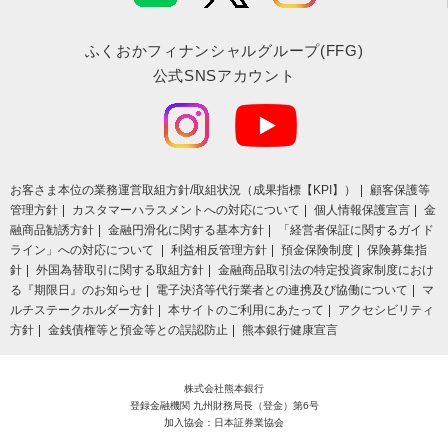
ふくおかフィナンシャルグループ(FFG)
公式SNSアカウント
お客さま本位の業務運営取組⽅針/取組状況（成果指標【KPI】）
顧客保護等
管理方針
カスタマーハラスメントへの対応について
個人情報保護宣言
金
融商品勧誘方針
金融円滑化に関する基本方針
「経営者保証に関するガイド
ライン」への対応について
利益相反管理方針
預金保険制度
保険募集指
針
外国為替取引に関する取組方針
金融商品取引法の特定投資家制度におけ
る『期限日』のお知らせ
電子決済等代行業者との連携及び協働について
マ
ルチステークホルダー方針
本サイトのご利用にあたって
アクセシビリティ
方針
金銭債権等と預金等との誤認防止
熊本銀行健康宣言
株式会社熊本銀行
登録金融機関 九州財務局長（登金）第6号
加入協会：日本証券業協会