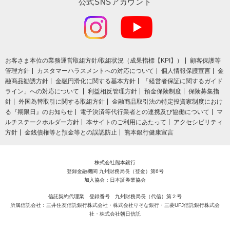
公式SNSアカウント
お客さま本位の業務運営取組⽅針/取組状況（成果指標【KPI】）
顧客保護等
管理方針
カスタマーハラスメントへの対応について
個人情報保護宣言
金
融商品勧誘方針
金融円滑化に関する基本方針
「経営者保証に関するガイド
ライン」への対応について
利益相反管理方針
預金保険制度
保険募集指
針
外国為替取引に関する取組方針
金融商品取引法の特定投資家制度におけ
る『期限日』のお知らせ
電子決済等代行業者との連携及び協働について
マ
ルチステークホルダー方針
本サイトのご利用にあたって
アクセシビリティ
方針
金銭債権等と預金等との誤認防止
熊本銀行健康宣言
株式会社熊本銀行
登録金融機関 九州財務局長（登金）第6号
加入協会：日本証券業協会
信託契約代理業 登録番号 九州財務局長（代信）第２号
所属信託会社：三井住友信託銀行株式会社・株式会社りそな銀行・三菱UFJ信託銀行株式会
社・株式会社朝日信託