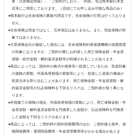
要・注意喚起情報）」「ご契約のしおり」「約款」等は熊本銀行本支
店等にご用意しております。（店頭にてお申し込み可能な商品のみ）
●熊本銀行は生命保険の募集代理店です。生命保険の引受は行っておりま
せん。
●生命保険は預金ではなく、元本保証はありません。また、預金保険の対
象ではありません。
●引受保険会社が破綻した場合には、生命保険契約者保護機構の保護措置
の対象になりますが、ご契約の際にお約束した死亡保険金額・年金原
資額・給付金額・解約返戻金額等が削減されることがあります。
●商品によっては、国内外の株式や債券等へ投資しているため、投資対象
の価格の変動、外国為替相場の変動等により、投資した資産の価値が
投資元本を割り込むことがあります。死亡保険金額・年金原資額・解
約返戻金額等が払込保険料を下回るリスクは、ご契約者が負う事にな
ります。
●外貨建ての保険の場合、外国為替相場の変動により、死亡保険金額・年
金原資額・解約返戻金額等を円換算した金額が、払込保険料を円換算
した金額を下回るリスクがあります。
●商品によっては、ご契約時の契約初期費用のほか、ご契約後も毎年、保
険関係費用・運用関係費用・年金管理費用等がかかる場合がありま