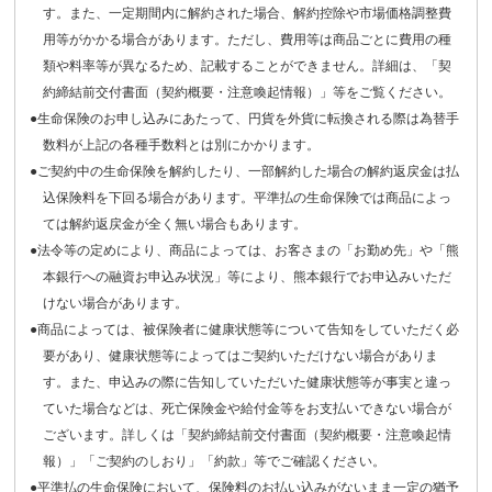
す。また、一定期間内に解約された場合、解約控除や市場価格調整費
用等がかかる場合があります。ただし、費用等は商品ごとに費用の種
類や料率等が異なるため、記載することができません。詳細は、「契
約締結前交付書面（契約概要・注意喚起情報）」等をご覧ください。
●生命保険のお申し込みにあたって、円貨を外貨に転換される際は為替手
数料が上記の各種手数料とは別にかかります。
●ご契約中の生命保険を解約したり、一部解約した場合の解約返戻金は払
込保険料を下回る場合があります。平準払の生命保険では商品によっ
ては解約返戻金が全く無い場合もあります。
●法令等の定めにより、商品によっては、お客さまの「お勤め先」や「熊
本銀行への融資お申込み状況」等により、熊本銀行でお申込みいただ
けない場合があります。
●商品によっては、被保険者に健康状態等について告知をしていただく必
要があり、健康状態等によってはご契約いただけない場合がありま
す。また、申込みの際に告知していただいた健康状態等が事実と違っ
ていた場合などは、死亡保険金や給付金等をお支払いできない場合が
ございます。詳しくは「契約締結前交付書面（契約概要・注意喚起情
報）」「ご契約のしおり」「約款」等でご確認ください。
●平準払の生命保険において、保険料のお払い込みがないまま一定の猶予