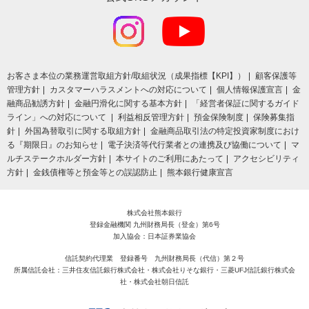
お客さま本位の業務運営取組⽅針/取組状況（成果指標【KPI】）
顧客保護等
管理方針
カスタマーハラスメントへの対応について
個人情報保護宣言
金
融商品勧誘方針
金融円滑化に関する基本方針
「経営者保証に関するガイド
ライン」への対応について
利益相反管理方針
預金保険制度
保険募集指
針
外国為替取引に関する取組方針
金融商品取引法の特定投資家制度におけ
る『期限日』のお知らせ
電子決済等代行業者との連携及び協働について
マ
ルチステークホルダー方針
本サイトのご利用にあたって
アクセシビリティ
方針
金銭債権等と預金等との誤認防止
熊本銀行健康宣言
株式会社熊本銀行
登録金融機関 九州財務局長（登金）第6号
加入協会：日本証券業協会
信託契約代理業 登録番号 九州財務局長（代信）第２号
所属信託会社：三井住友信託銀行株式会社・株式会社りそな銀行・三菱UFJ信託銀行株式会
社・株式会社朝日信託