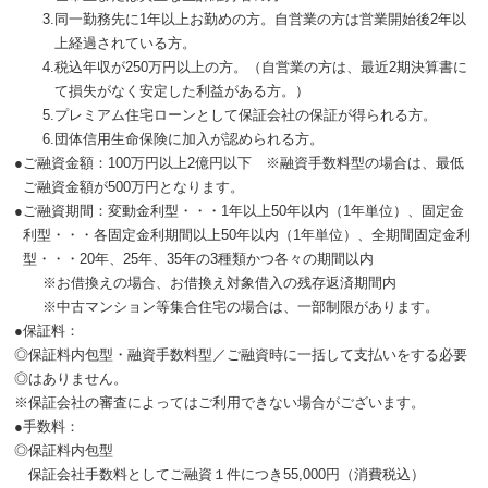
3.
同一勤務先に1年以上お勤めの方。自営業の方は営業開始後2年以
上経過されている方。
4.
税込年収が250万円以上の方。（自営業の方は、最近2期決算書に
て損失がなく安定した利益がある方。）
5.
プレミアム住宅ローンとして保証会社の保証が得られる方。
6.
団体信用生命保険に加入が認められる方。
●
ご融資金額：100万円以上2億円以下 ※融資手数料型の場合は、最低
ご融資金額が500万円となります。
●
ご融資期間：変動金利型・・・1年以上50年以内（1年単位）、固定金
利型・・・各固定金利期間以上50年以内（1年単位）、全期間固定金利
型・・・20年、25年、35年の3種類かつ各々の期間以内
※
お借換えの場合、お借換え対象借入の残存返済期間内
※
中古マンション等集合住宅の場合は、一部制限があります。
●
保証料：
◎
保証料内包型・融資手数料型／ご融資時に一括して支払いをする必要
◎
はありません。
※保証会社の審査によってはご利用できない場合がございます。
●
手数料：
◎
保証料内包型
保証会社手数料としてご融資１件につき55,000円（消費税込）