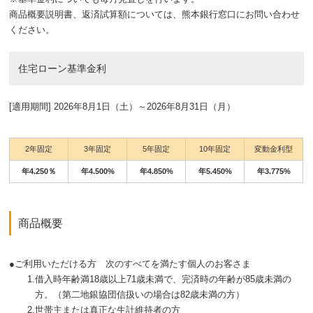
商品概要説明書、返済試算額については、熊本銀行窓口にお問い合わせ
ください。
住宅ローン基準金利
[適用期間] 2026年8月1日（土）～2026年8月31日（月）
2年固定
3年固定
5年固定
10年固定
変動金利型
年4.250％
年4.500%
年4.850%
年5.450%
年3.775%
商品概要
●
ご利用いただける方 次のすべてを満たす個人のお客さま
1.
借入時年齢満18歳以上71歳未満で、完済時の年齢が85歳未満の
方。（第二地銀協団信扱いの場合は82歳未満の方）
2.
世帯主または真正な生計維持者の方