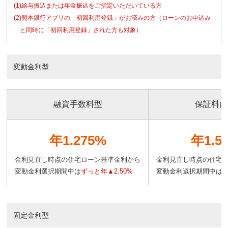
(1)給与振込または年金振込をご指定いただいている方
(2)熊本銀行アプリの「初回利用登録」がお済みの方（ローンのお申込み
と同時に「初回利用登録」された方も対象）
変動金利型
融資手数料型
保証料内
年1.275%
年1.5
金利見直し時点の住宅ローン基準金利から
金利見直し時点の住宅
変動金利選択期間中は
ずっと年▲2.50%
変動金利選択期間中は
ず
固定金利型