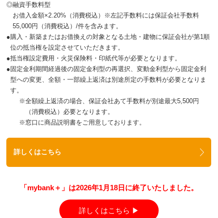
◎
融資手数料型
お借入金額×2.20%（消費税込）※左記手数料には保証会社手数料
55,000円（消費税込）/件を含みます。
●
購入・新築またはお借換えの対象となる土地・建物に保証会社が第1順
位の抵当権を設定させていただきます。
●
抵当権設定費用・火災保険料・印紙代等が必要となります。
●
固定金利期間経過後の固定金利型の再選択、変動金利型から固定金利
型への変更、全額・一部繰上返済は別途所定の手数料が必要となりま
す。
※
全額繰上返済の場合、保証会社あて手数料が別途最大5,500円
（消費税込）必要となります。
※
窓口に商品説明書をご用意しております。
詳しくはこちら
「mybank＋」は2026年1月18日に終了いたしました。
詳しくはこちら ▶