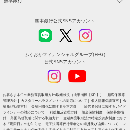
熊本銀行
熊本銀行公式SNSアカウント
ふくおかフィナンシャルグループ(FFG)
公式SNSアカウント
お客さま本位の業務運営取組⽅針/取組状況（成果指標【KPI】）
顧客保護等
管理方針
カスタマーハラスメントへの対応について
個人情報保護宣言
金
融商品勧誘方針
金融円滑化に関する基本方針
「経営者保証に関するガイド
ライン」への対応について
利益相反管理方針
預金保険制度
保険募集指
針
外国為替取引に関する取組方針
金融商品取引法の特定投資家制度におけ
る『期限日』のお知らせ
電子決済等代行業者との連携及び協働について
マ
ルチステークホルダー方針
本サイトのご利用にあたって
アクセシビリティ