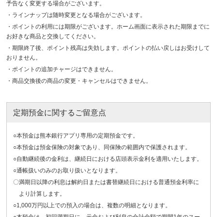
予告なく変更する場合がございます。
・ラインナップは随時変更となる場合がございます。
・ポイントの利用には期限がございます。ホーム画面に表示された期限までに
お好きな商品と交換してください。
・期限終了後、ポイント残高は失効します。ポイントの払い戻しはお受けして
おりません。
・ポイントの追加チャージはできません。
・商品交換後の商品の変更・キャンセルはできません。
定期預金に関するご留意点
○本預金は熊本銀行アプリ専用の定期預金です。
○本預金は預金保険の対象であり、同保険の範囲内で保護されます。
○自動継続後の金利は、継続日における店頭表示金利を適用いたします。
○通帳扱いのみのお取り扱いとなります。
〇満期日以降の利息は解約日または書替継続日における普通預金利率に
より計算します。
○1,000万円以上での預入の場合は、複数の明細となります。