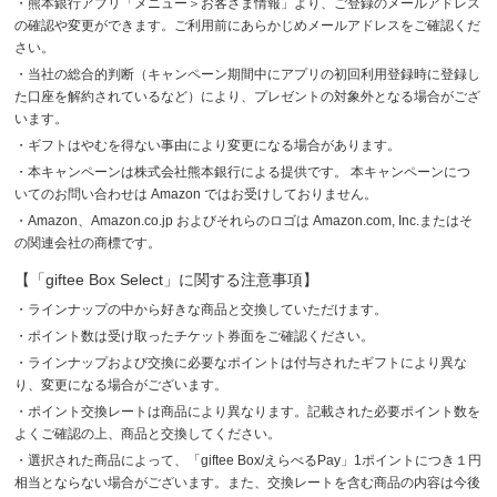
・熊本銀行アプリ「メニュー＞お客さま情報」より、ご登録のメールアドレス
の確認や変更ができます。ご利用前にあらかじめメールアドレスをご確認くだ
さい。
・当社の総合的判断（キャンペーン期間中にアプリの初回利用登録時に登録し
た口座を解約されているなど）により、プレゼントの対象外となる場合がござ
います。
・ギフトはやむを得ない事由により変更になる場合があります。
・本キャンペーンは株式会社熊本銀行による提供です。 本キャンペーンにつ
いてのお問い合わせは Amazon ではお受けしておりません。
・Amazon、Amazon.co.jp およびそれらのロゴは Amazon.com, Inc.またはそ
の関連会社の商標です。
【「giftee Box Select」に関する注意事項】
・ラインナップの中から好きな商品と交換していただけます。
・ポイント数は受け取ったチケット券面をご確認ください。
・ラインナップおよび交換に必要なポイントは付与されたギフトにより異な
り、変更になる場合がございます。
・ポイント交換レートは商品により異なります。記載された必要ポイント数を
よくご確認の上、商品と交換してください。
・選択された商品によって、「giftee Box/えらべるPay」1ポイントにつき１円
相当とならない場合がございます。また、交換レートを含む商品の内容は今後