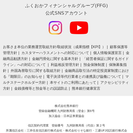
ふくおかフィナンシャルグループ(FFG)
公式SNSアカウント
お客さま本位の業務運営取組⽅針/取組状況（成果指標【KPI】）
顧客保護等
管理方針
カスタマーハラスメントへの対応について
個人情報保護宣言
金
融商品勧誘方針
金融円滑化に関する基本方針
「経営者保証に関するガイド
ライン」への対応について
利益相反管理方針
預金保険制度
保険募集指
針
外国為替取引に関する取組方針
金融商品取引法の特定投資家制度におけ
る『期限日』のお知らせ
電子決済等代行業者との連携及び協働について
マ
ルチステークホルダー方針
本サイトのご利用にあたって
アクセシビリティ
方針
金銭債権等と預金等との誤認防止
熊本銀行健康宣言
株式会社熊本銀行
登録金融機関 九州財務局長（登金）第6号
加入協会：日本証券業協会
信託契約代理業 登録番号 九州財務局長（代信）第２号
所属信託会社：三井住友信託銀行株式会社・株式会社りそな銀行・三菱UFJ信託銀行株式会