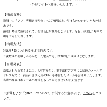
（外部サイトへ遷移いたします。）
【抽選資格】
期間中に「アプリ専用定期預金」へ10万円以上ご預け入れいただいた方が対
象です。
抽選日時点で解約されている場合は対象外となります。なお、抽選は1月中旬
頃を予定しております。
【抽選方法】
対象者1名につき抽選権は1回限りです。
※複数回のお申し込みがあった場合でも、抽選権は1回限りとなります。
【当選発表】
当選されたお客さまには、1月下旬頃に、熊本銀行アプリにご登録のメールア
ドレス宛てに、商品引き換え用のURLを添付したメールをお送りいたします。
当選の発表は本メールの発送をもってかえさせていただきます。
※抽選および「giftee Box Select」に関する注意事項は、
こちら
をクリ
ック。