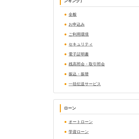
ンキング）
全般
お申込み
ご利用環境
セキュリティ
電子証明書
残高照会・取引照会
振込・振替
一括伝送サービス
ローン
オートローン
学資ローン