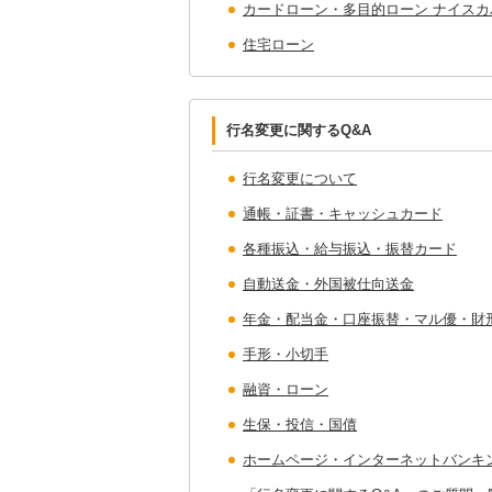
カードローン・多目的ローン ナイスカ
住宅ローン
行名変更に関するQ&A
行名変更について
通帳・証書・キャッシュカード
各種振込・給与振込・振替カード
自動送金・外国被仕向送金
年金・配当金・口座振替・マル優・財
手形・小切手
融資・ローン
生保・投信・国債
ホームページ・インターネットバンキ