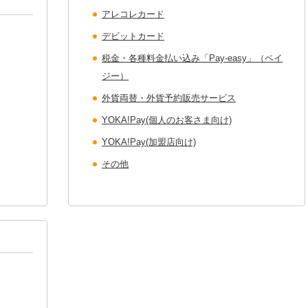
アレコレカード
デビットカード
税金・各種料金払い込み「Pay-easy」（ペイ
ジー）
外貨両替・外貨予約販売サービス
YOKA!Pay(個人のお客さま向け)
YOKA!Pay(加盟店向け)
その他