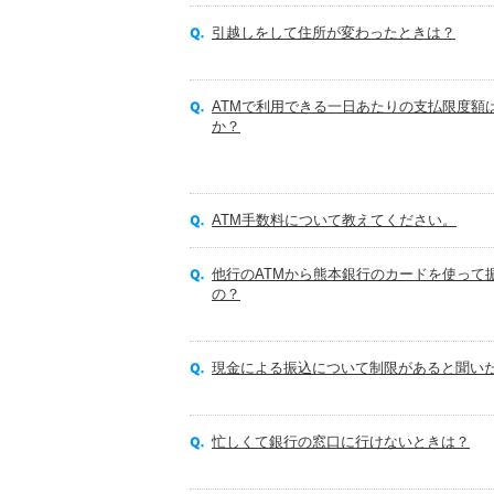
引越しをして住所が変わったときは？
ATMで利用できる一日あたりの支払限度額
か？
ATM手数料について教えてください。
他行のATMから熊本銀行のカードを使って
の？
現金による振込について制限があると聞い
忙しくて銀行の窓口に行けないときは？