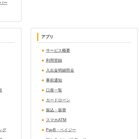
バー
アプリ
サービス概要
利用登録
入出金明細照会
事前通知
形
口座一覧
カードローン
振込・振替
スマホATM
ング
PayB・ペイジー