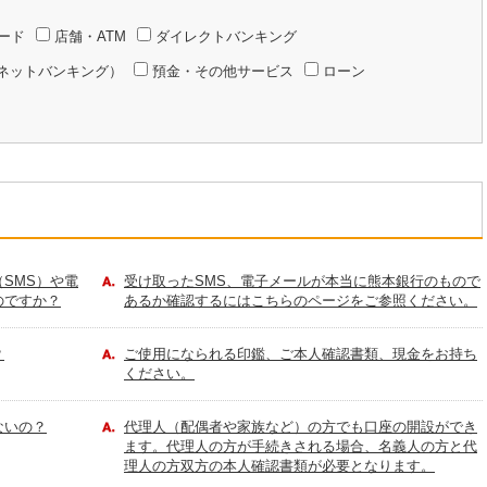
ード
店舗・ATM
ダイレクトバンキング
ーネットバンキング）
預金・その他サービス
ローン
SMS）や電
受け取ったSMS、電子メールが本当に熊本銀行のもので
のですか？
あるか確認するにはこちらのページをご参照ください。
？
ご使用になられる印鑑、ご本人確認書類、現金をお持ち
ください。
ないの？
代理人（配偶者や家族など）の方でも口座の開設ができ
ます。代理人の方が手続きされる場合、名義人の方と代
理人の方双方の本人確認書類が必要となります。