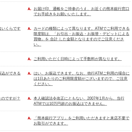
お届け印、通帳をご持参のうえ、お近くの熊本銀行窓口
でお手続きをお願いいたします。
はいくらです
カードの種類によって異なります。ATMでご利用できる
限度額は、「お引出・お振込・お振替・デビットによる
買物」を 合計 した金額となりますのでご注意くださ
い。
ご利用いただく日時によって手数料が異なります。
振込ができる
はい、お振込できます。なお、他行ATMご利用の場合に
は1日あたりのご利用限度額がございますので、ご注意
ください。
たのですが？
本人確認法令改正にともない、2007年1月から、当行
ATMでは10万円超のお振込はできません。
「熊本銀行アプリ」をご利用いただきますと来店不要で
お取引ができます。