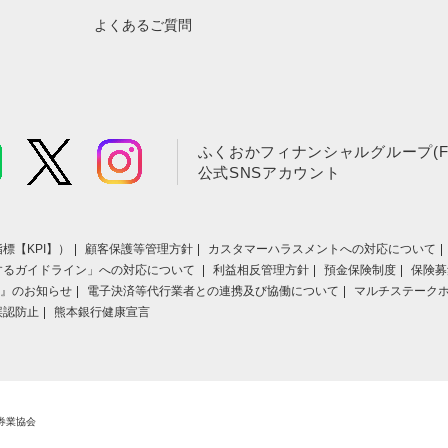
よくあるご質問
ふくおかフィナンシャルグループ(F
公式SNSアカウント
標【KPI】）
顧客保護等管理方針
カスタマーハラスメントへの対応について
するガイドライン」への対応について
利益相反管理方針
預金保険制度
保険募
』のお知らせ
電子決済等代行業者との連携及び協働について
マルチステーク
誤認防止
熊本銀行健康宣言
券業協会