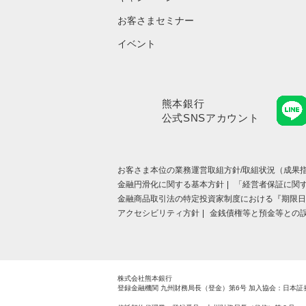
お客さまセミナー
イベント
熊本銀行
公式SNSアカウント
お客さま本位の業務運営取組⽅針/取組状況（成果指
金融円滑化に関する基本方針
「経営者保証に関
金融商品取引法の特定投資家制度における『期限日
アクセシビリティ方針
金銭債権等と預金等との
株式会社熊本銀行
登録金融機関 九州財務局長（登金）第6号
加入協会：日本証