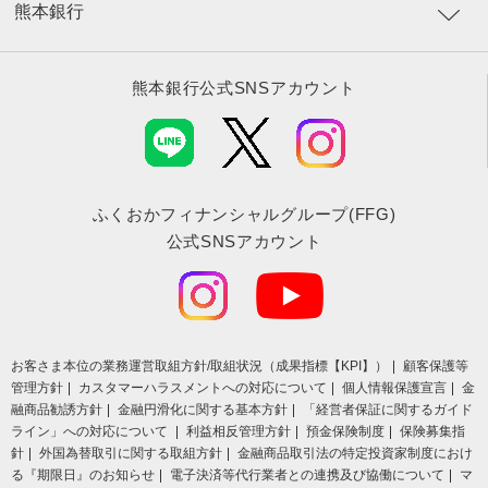
熊本銀行
熊本銀行公式SNSアカウント
ふくおかフィナンシャルグループ(FFG)
公式SNSアカウント
お客さま本位の業務運営取組⽅針/取組状況（成果指標【KPI】）
顧客保護等
管理方針
カスタマーハラスメントへの対応について
個人情報保護宣言
金
融商品勧誘方針
金融円滑化に関する基本方針
「経営者保証に関するガイド
ライン」への対応について
利益相反管理方針
預金保険制度
保険募集指
針
外国為替取引に関する取組方針
金融商品取引法の特定投資家制度におけ
る『期限日』のお知らせ
電子決済等代行業者との連携及び協働について
マ