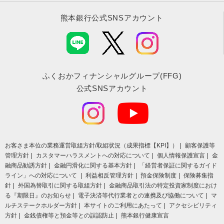
熊本銀行公式SNSアカウント
ふくおかフィナンシャルグループ(FFG)
公式SNSアカウント
お客さま本位の業務運営取組⽅針/取組状況（成果指標【KPI】）
顧客保護等
管理方針
カスタマーハラスメントへの対応について
個人情報保護宣言
金
融商品勧誘方針
金融円滑化に関する基本方針
「経営者保証に関するガイド
ライン」への対応について
利益相反管理方針
預金保険制度
保険募集指
針
外国為替取引に関する取組方針
金融商品取引法の特定投資家制度におけ
る『期限日』のお知らせ
電子決済等代行業者との連携及び協働について
マ
ルチステークホルダー方針
本サイトのご利用にあたって
アクセシビリティ
方針
金銭債権等と預金等との誤認防止
熊本銀行健康宣言