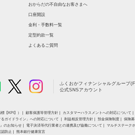
おからだの不自由なお客さまへ
口座開設
金利・手数料一覧
定型約款一覧
よくあるご質問
ふくおかフィナンシャルグループ(F
公式SNSアカウント
標【KPI】）
顧客保護等管理方針
カスタマーハラスメントへの対応について
するガイドライン」への対応について
利益相反管理方針
預金保険制度
保険募
』のお知らせ
電子決済等代行業者との連携及び協働について
マルチステーク
誤認防止
熊本銀行健康宣言