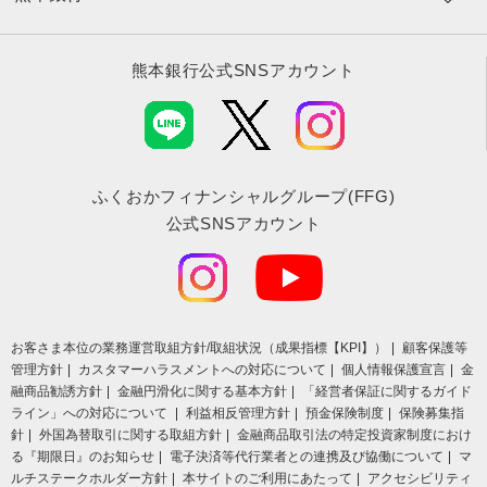
熊本銀行公式SNSアカウント
ふくおかフィナンシャルグループ(FFG)
公式SNSアカウント
お客さま本位の業務運営取組⽅針/取組状況（成果指標【KPI】）
顧客保護等
管理方針
カスタマーハラスメントへの対応について
個人情報保護宣言
金
融商品勧誘方針
金融円滑化に関する基本方針
「経営者保証に関するガイド
ライン」への対応について
利益相反管理方針
預金保険制度
保険募集指
針
外国為替取引に関する取組方針
金融商品取引法の特定投資家制度におけ
る『期限日』のお知らせ
電子決済等代行業者との連携及び協働について
マ
ルチステークホルダー方針
本サイトのご利用にあたって
アクセシビリティ