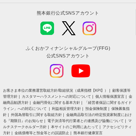
熊本銀行公式SNSアカウント
ふくおかフィナンシャルグループ(FFG)
公式SNSアカウント
お客さま本位の業務運営取組⽅針/取組状況（成果指標【KPI】）
顧客保護等
管理方針
カスタマーハラスメントへの対応について
個人情報保護宣言
金
融商品勧誘方針
金融円滑化に関する基本方針
「経営者保証に関するガイド
ライン」への対応について
利益相反管理方針
預金保険制度
保険募集指
針
外国為替取引に関する取組方針
金融商品取引法の特定投資家制度におけ
る『期限日』のお知らせ
電子決済等代行業者との連携及び協働について
マ
ルチステークホルダー方針
本サイトのご利用にあたって
アクセシビリティ
方針
金銭債権等と預金等との誤認防止
熊本銀行健康宣言