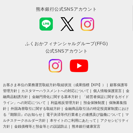
熊本銀行公式SNSアカウント
ふくおかフィナンシャルグループ(FFG)
公式SNSアカウント
お客さま本位の業務運営取組⽅針/取組状況（成果指標【KPI】）
顧客保護等
管理方針
カスタマーハラスメントへの対応について
個人情報保護宣言
金
融商品勧誘方針
金融円滑化に関する基本方針
「経営者保証に関するガイド
ライン」への対応について
利益相反管理方針
預金保険制度
保険募集指
針
外国為替取引に関する取組方針
金融商品取引法の特定投資家制度におけ
る『期限日』のお知らせ
電子決済等代行業者との連携及び協働について
マ
ルチステークホルダー方針
本サイトのご利用にあたって
アクセシビリティ
方針
金銭債権等と預金等との誤認防止
熊本銀行健康宣言