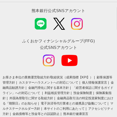
熊本銀行公式SNSアカウント
ふくおかフィナンシャルグループ(FFG)
公式SNSアカウント
お客さま本位の業務運営取組⽅針/取組状況（成果指標【KPI】）
顧客保護等
管理方針
カスタマーハラスメントへの対応について
個人情報保護宣言
金
融商品勧誘方針
金融円滑化に関する基本方針
「経営者保証に関するガイド
ライン」への対応について
利益相反管理方針
預金保険制度
保険募集指
針
外国為替取引に関する取組方針
金融商品取引法の特定投資家制度におけ
る『期限日』のお知らせ
電子決済等代行業者との連携及び協働について
マ
ルチステークホルダー方針
本サイトのご利用にあたって
アクセシビリティ
方針
金銭債権等と預金等との誤認防止
熊本銀行健康宣言