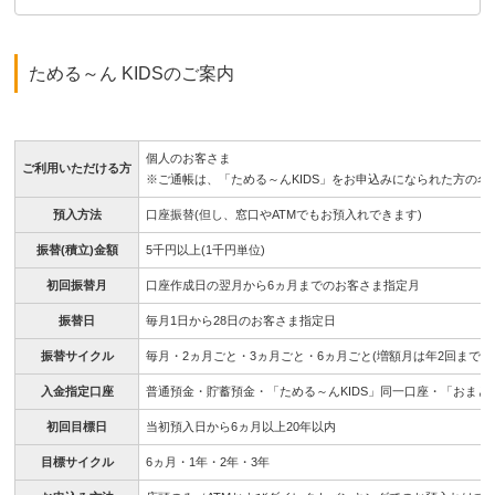
ためる～ん KIDSのご案内
個人のお客さま
ご利用いただける方
※ご通帳は、「ためる～んKIDS」をお申込みになられた方の
預入方法
口座振替(但し、窓口やATMでもお預入れできます)
振替(積立)金額
5千円以上(1千円単位)
初回振替月
口座作成日の翌月から6ヵ月までのお客さま指定月
振替日
毎月1日から28日のお客さま指定日
振替サイクル
毎月・2ヵ月ごと・3ヵ月ごと・6ヵ月ごと(増額月は年2回まで)
入金指定口座
普通預金・貯蓄預金・「ためる～んKIDS」同一口座・「おまと
初回目標日
当初預入日から6ヵ月以上20年以内
目標サイクル
6ヵ月・1年・2年・3年