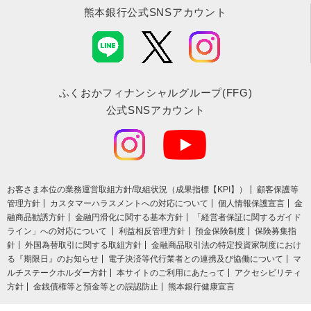
熊本銀行公式SNSアカウント
ふくおかフィナンシャルグループ(FFG)
公式SNSアカウント
お客さま本位の業務運営取組⽅針/取組状況（成果指標【KPI】）
顧客保護等
管理方針
カスタマーハラスメントへの対応について
個人情報保護宣言
金
融商品勧誘方針
金融円滑化に関する基本方針
「経営者保証に関するガイド
ライン」への対応について
利益相反管理方針
預金保険制度
保険募集指
針
外国為替取引に関する取組方針
金融商品取引法の特定投資家制度におけ
る『期限日』のお知らせ
電子決済等代行業者との連携及び協働について
マ
ルチステークホルダー方針
本サイトのご利用にあたって
アクセシビリティ
方針
金銭債権等と預金等との誤認防止
熊本銀行健康宣言