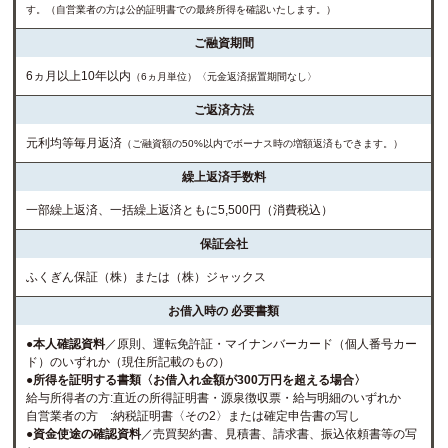
す。（自営業者の方は公的証明書での最終所得を確認いたします。）
ご融資期間
6ヵ月以上10年以内
（6ヵ月単位）〈元金返済据置期間なし〉
ご返済方法
元利均等毎月返済
（ご融資額の50%以内でボーナス時の増額返済もできます。）
繰上返済手数料
一部繰上返済、一括繰上返済ともに5,500円（消費税込）
保証会社
ふくぎん保証（株）または（株）ジャックス
お借入時の
必要書類
●本人確認資料
／原則、運転免許証・マイナンバーカード（個人番号カー
ド）のいずれか（現住所記載のもの）
●所得を証明する書類〈お借入れ金額が300万円を超える場合〉
給与所得者の方:直近の所得証明書・源泉徴収票・給与明細のいずれか
自営業者の方 :納税証明書〈その2〉または確定申告書の写し
●資金使途の確認資料
／売買契約書、見積書、請求書、振込依頼書等の写