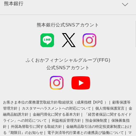
熊本銀行
熊本銀行公式SNSアカウント
ふくおかフィナンシャルグループ(FFG)
公式SNSアカウント
お客さま本位の業務運営取組⽅針/取組状況（成果指標【KPI】）
顧客保護等
管理方針
カスタマーハラスメントへの対応について
個人情報保護宣言
金
融商品勧誘方針
金融円滑化に関する基本方針
「経営者保証に関するガイド
ライン」への対応について
利益相反管理方針
預金保険制度
保険募集指
針
外国為替取引に関する取組方針
金融商品取引法の特定投資家制度におけ
る『期限日』のお知らせ
電子決済等代行業者との連携及び協働について
マ