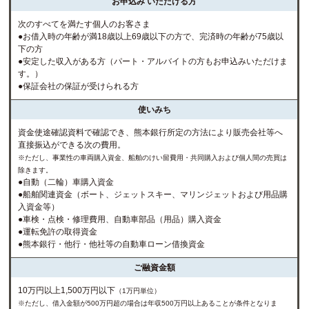
お申込み
いただける方
次のすべてを満たす個人のお客さま
●お借入時の年齢が満18歳以上69歳以下の方で、完済時の年齢が75歳以
下の方
●安定した収入がある方（パート・アルバイトの方もお申込みいただけま
す。）
●保証会社の保証が受けられる方
使いみち
資金使途確認資料で確認でき、熊本銀行所定の方法により販売会社等へ
直接振込ができる次の費用。
※ただし、事業性の車両購入資金、船舶のけい留費用・共同購入および個人間の売買は
除きます。
●自動（二輪）車購入資金
●船舶関連資金（ボート、ジェットスキー、マリンジェットおよび用品購
入資金等）
●車検・点検・修理費用、自動車部品（用品）購入資金
●運転免許の取得資金
●熊本銀行・他行・他社等の自動車ローン借換資金
ご融資金額
10万円以上1,500万円以下
（1万円単位）
※ただし、借入金額が500万円超の場合は年収500万円以上あることが条件となりま