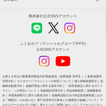
熊本銀行公式SNSアカウント
ふくおかフィナンシャルグループ(FFG)
公式SNSアカウント
お客さま本位の業務運営取組⽅針/取組状況（成果指標【KPI】）
顧客保護等
管理方針
カスタマーハラスメントへの対応について
個人情報保護宣言
金
融商品勧誘方針
金融円滑化に関する基本方針
「経営者保証に関するガイド
ライン」への対応について
利益相反管理方針
預金保険制度
保険募集指
針
外国為替取引に関する取組方針
金融商品取引法の特定投資家制度におけ
る『期限日』のお知らせ
電子決済等代行業者との連携及び協働について
マ
ルチステークホルダー方針
本サイトのご利用にあたって
アクセシビリティ