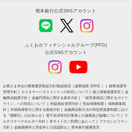
熊本銀行公式SNSアカウント
ふくおかフィナンシャルグループ(FFG)
公式SNSアカウント
お客さま本位の業務運営取組⽅針/取組状況（成果指標【KPI】）
顧客保護等
管理方針
カスタマーハラスメントへの対応について
個人情報保護宣言
金
融商品勧誘方針
金融円滑化に関する基本方針
「経営者保証に関するガイド
ライン」への対応について
利益相反管理方針
預金保険制度
保険募集指
針
外国為替取引に関する取組方針
金融商品取引法の特定投資家制度におけ
る『期限日』のお知らせ
電子決済等代行業者との連携及び協働について
マ
ルチステークホルダー方針
本サイトのご利用にあたって
アクセシビリティ
方針
金銭債権等と預金等との誤認防止
熊本銀行健康宣言