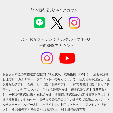
熊本銀行公式SNSアカウント
ふくおかフィナンシャルグループ(FFG)
公式SNSアカウント
お客さま本位の業務運営取組⽅針/取組状況（成果指標【KPI】）
顧客保護等
管理方針
カスタマーハラスメントへの対応について
個人情報保護宣言
金
融商品勧誘方針
金融円滑化に関する基本方針
「経営者保証に関するガイド
ライン」への対応について
利益相反管理方針
預金保険制度
保険募集指
針
外国為替取引に関する取組方針
金融商品取引法の特定投資家制度におけ
る『期限日』のお知らせ
電子決済等代行業者との連携及び協働について
マ
ルチステークホルダー方針
本サイトのご利用にあたって
アクセシビリティ
方針
金銭債権等と預金等との誤認防止
熊本銀行健康宣言