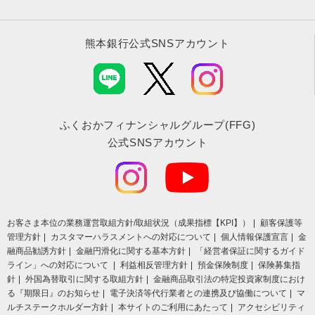
熊本銀行公式SNSアカウント
ふくおかフィナンシャルグループ(FFG)
公式SNSアカウント
お客さま本位の業務運営取組⽅針/取組状況（成果指標【KPI】）
顧客保護等
管理方針
カスタマーハラスメントへの対応について
個人情報保護宣言
金
融商品勧誘方針
金融円滑化に関する基本方針
「経営者保証に関するガイド
ライン」への対応について
利益相反管理方針
預金保険制度
保険募集指
針
外国為替取引に関する取組方針
金融商品取引法の特定投資家制度におけ
る『期限日』のお知らせ
電子決済等代行業者との連携及び協働について
マ
ルチステークホルダー方針
本サイトのご利用にあたって
アクセシビリティ