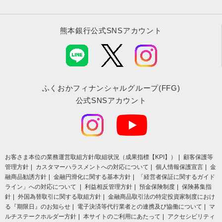
熊本銀行公式SNSアカウント
ふくおかフィナンシャルグループ(FFG)
公式SNSアカウント
お客さま本位の業務運営取組⽅針/取組状況（成果指標【KPI】）
顧客保護等
管理方針
カスタマーハラスメントへの対応について
個人情報保護宣言
金
融商品勧誘方針
金融円滑化に関する基本方針
「経営者保証に関するガイド
ライン」への対応について
利益相反管理方針
預金保険制度
保険募集指
針
外国為替取引に関する取組方針
金融商品取引法の特定投資家制度におけ
る『期限日』のお知らせ
電子決済等代行業者との連携及び協働について
マ
ルチステークホルダー方針
本サイトのご利用にあたって
アクセシビリティ