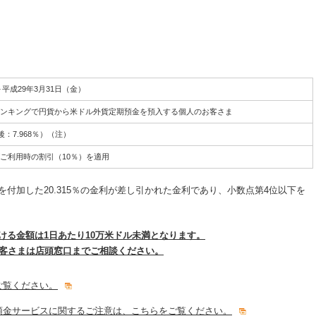
～平成29年3月31日（金）
ンキングで円貨から米ドル外貨定期預金を預入する個人のお客さま
：7.968％）（注）
ご利用時の割引（10％）を適用
付加した20.315％の金利が差し引かれた金利であり、小数点第4位以下を
ける金額は1日あたり10万米ドル未満となります。
お客さまは店頭窓口までご相談ください。
ご覧ください。
預金サービスに関するご注意は、こちらをご覧ください。