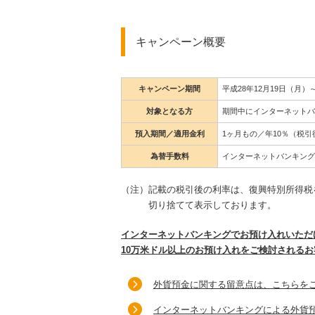
キャンペーン概要
キャンペーン期間
平成28年12月19日（月）
対象となる方
期間中にインターネットバ
預入期間／適用金利
1ヶ月もの／年10％（税引後
為替手数料
インターネットバンキング
（注）
記載の税引後の利率は、復興特別所得税を
切り捨てて表示しております。
インターネットバンキングでお預け入れいただ
10万米ドル以上のお預け入れをご検討される
外貨預金に関する留意点は、こちらを
インターネットバンキングによる外貨