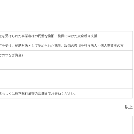
」
定を受けられた事業者様の円滑な復旧・復興に向けた資金繰り支援
定を受け、補助対象として認められた施設、設備の復旧を行う法人・個人事業主の方
でのつなぎ資金）
店もしくは熊本銀行最寄の店舗までお尋ねください。
以上