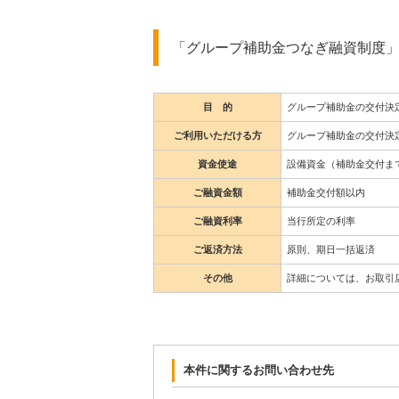
「グループ補助金つなぎ融資制度
目 的
グループ補助金の交付決
ご利用いただける方
グループ補助金の交付決
資金使途
設備資金（補助金交付ま
ご融資金額
補助金交付額以内
ご融資利率
当行所定の利率
ご返済方法
原則、期日一括返済
その他
詳細については、お取引
本件に関するお問い合わせ先