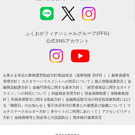
ふくおかフィナンシャルグループ(FFG)
公式SNSアカウント
お客さま本位の業務運営取組⽅針/取組状況（成果指標【KPI】）
顧客保護等
管理方針
カスタマーハラスメントへの対応について
個人情報保護宣言
金
融商品勧誘方針
金融円滑化に関する基本方針
「経営者保証に関するガイド
ライン」への対応について
利益相反管理方針
預金保険制度
保険募集指
針
外国為替取引に関する取組方針
金融商品取引法の特定投資家制度におけ
る『期限日』のお知らせ
電子決済等代行業者との連携及び協働について
マ
ルチステークホルダー方針
本サイトのご利用にあたって
アクセシビリティ
方針
金銭債権等と預金等との誤認防止
熊本銀行健康宣言