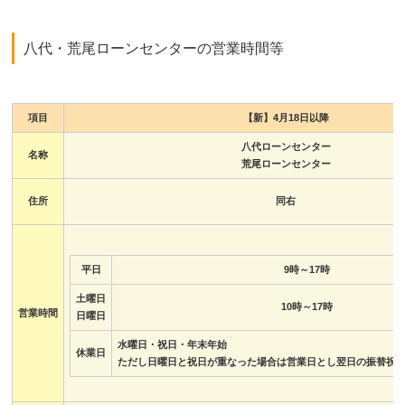
八代・荒尾ローンセンターの営業時間等
項目
【新】4月18日以降
八代ローンセンター
名称
荒尾ローンセンター
住所
同右
平日
9時～17時
土曜日
10時～17時
営業時間
日曜日
水曜日・祝日・年末年始
休業日
ただし日曜日と祝日が重なった場合は営業日とし翌日の振替祝