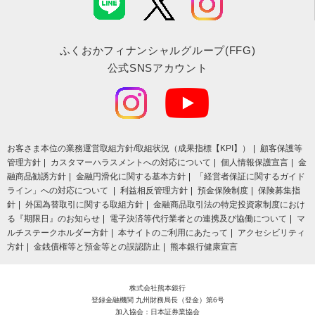
ふくおかフィナンシャルグループ(FFG)
公式SNSアカウント
お客さま本位の業務運営取組⽅針/取組状況（成果指標【KPI】）
顧客保護等
管理方針
カスタマーハラスメントへの対応について
個人情報保護宣言
金
融商品勧誘方針
金融円滑化に関する基本方針
「経営者保証に関するガイド
ライン」への対応について
利益相反管理方針
預金保険制度
保険募集指
針
外国為替取引に関する取組方針
金融商品取引法の特定投資家制度におけ
る『期限日』のお知らせ
電子決済等代行業者との連携及び協働について
マ
ルチステークホルダー方針
本サイトのご利用にあたって
アクセシビリティ
方針
金銭債権等と預金等との誤認防止
熊本銀行健康宣言
株式会社熊本銀行
登録金融機関 九州財務局長（登金）第6号
加入協会：日本証券業協会