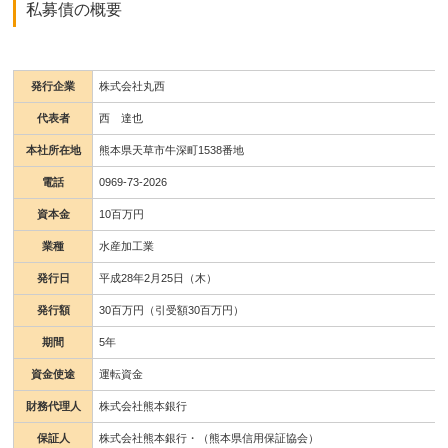
私募債の概要
発行企業
株式会社丸西
代表者
西 達也
本社所在地
熊本県天草市牛深町1538番地
電話
0969-73-2026
資本金
10百万円
業種
水産加工業
発行日
平成28年2月25日（木）
発行額
30百万円（引受額30百万円）
期間
5年
資金使途
運転資金
財務代理人
株式会社熊本銀行
保証人
株式会社熊本銀行・（熊本県信用保証協会）