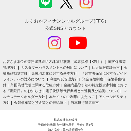
ふくおかフィナンシャルグループ(FFG)
公式SNSアカウント
お客さま本位の業務運営取組⽅針/取組状況（成果指標【KPI】）
顧客保護等
管理方針
カスタマーハラスメントへの対応について
個人情報保護宣言
金
融商品勧誘方針
金融円滑化に関する基本方針
「経営者保証に関するガイド
ライン」への対応について
利益相反管理方針
預金保険制度
保険募集指
針
外国為替取引に関する取組方針
金融商品取引法の特定投資家制度におけ
る『期限日』のお知らせ
電子決済等代行業者との連携及び協働について
マ
ルチステークホルダー方針
本サイトのご利用にあたって
アクセシビリティ
方針
金銭債権等と預金等との誤認防止
熊本銀行健康宣言
株式会社熊本銀行
登録金融機関 九州財務局長（登金）第6号
加入協会：日本証券業協会