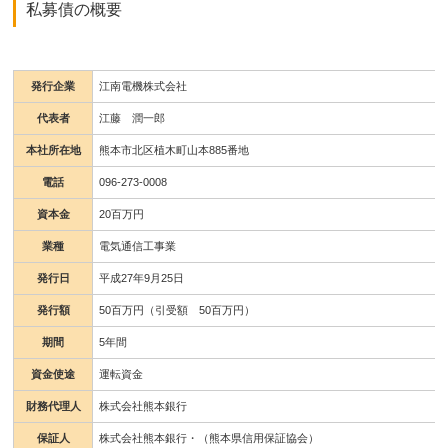
私募債の概要
発行企業
江南電機株式会社
代表者
江藤 潤一郎
本社所在地
熊本市北区植木町山本885番地
電話
096-273-0008
資本金
20百万円
業種
電気通信工事業
発行日
平成27年9月25日
発行額
50百万円（引受額 50百万円）
期間
5年間
資金使途
運転資金
財務代理人
株式会社熊本銀行
保証人
株式会社熊本銀行・（熊本県信用保証協会）