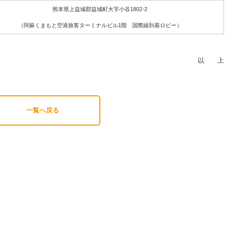
熊本県上益城郡益城町大字小谷1802-2
（阿蘇くまもと空港旅客ターミナルビル1階 国際線到着ロビー）
以 上
一覧へ戻る