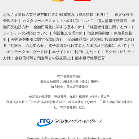
お客さま本位の業務運営取組⽅針/取組状況（成果指標【KPI】）
顧客保護等
管理方針
カスタマーハラスメントへの対応について
個人情報保護宣言
金
融商品勧誘方針
金融円滑化に関する基本方針
「経営者保証に関するガイド
ライン」への対応について
利益相反管理方針
預金保険制度
保険募集指
針
外国為替取引に関する取組方針
金融商品取引法の特定投資家制度におけ
る『期限日』のお知らせ
電子決済等代行業者との連携及び協働について
マ
ルチステークホルダー方針
本サイトのご利用にあたって
アクセシビリティ
方針
金銭債権等と預金等との誤認防止
熊本銀行健康宣言
株式会社熊本銀行
登録金融機関 九州財務局長（登金）第6号
加入協会：日本証券業協会
信託契約代理業 登録番号 九州財務局長（代信）第２号
所属信託会社：三井住友信託銀行株式会社・株式会社りそな銀行・三菱UFJ信託銀行株式会
社・株式会社朝日信託
Copyright © The Kumamoto Bank, Ltd. All Rights Reserved.