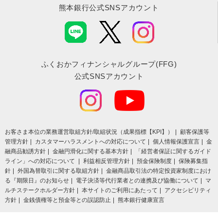
熊本銀行公式SNSアカウント
ふくおかフィナンシャルグループ(FFG)
公式SNSアカウント
お客さま本位の業務運営取組⽅針/取組状況（成果指標【KPI】）
顧客保護等
管理方針
カスタマーハラスメントへの対応について
個人情報保護宣言
金
融商品勧誘方針
金融円滑化に関する基本方針
「経営者保証に関するガイド
ライン」への対応について
利益相反管理方針
預金保険制度
保険募集指
針
外国為替取引に関する取組方針
金融商品取引法の特定投資家制度におけ
る『期限日』のお知らせ
電子決済等代行業者との連携及び協働について
マ
ルチステークホルダー方針
本サイトのご利用にあたって
アクセシビリティ
方針
金銭債権等と預金等との誤認防止
熊本銀行健康宣言